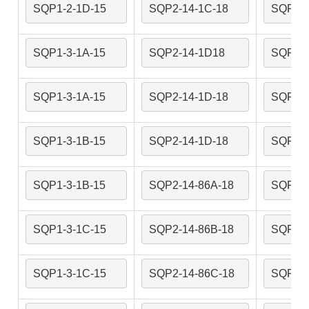
SQP1-2-1D-15
SQP2-14-1C-18
SQP3-2
SQP1-3-1A-15
SQP2-14-1D18
SQP3-2
SQP1-3-1A-15
SQP2-14-1D-18
SQP3-2
SQP1-3-1B-15
SQP2-14-1D-18
SQP3-2
SQP1-3-1B-15
SQP2-14-86A-18
SQP3-2
SQP1-3-1C-15
SQP2-14-86B-18
SQP3-2
SQP1-3-1C-15
SQP2-14-86C-18
SQP3-2