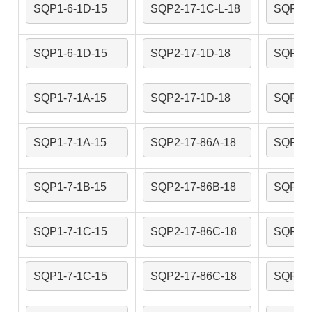
SQP1-6-1D-15
SQP2-17-1C-L-18
SQP3-3
SQP1-6-1D-15
SQP2-17-1D-18
SQP3-3
SQP1-7-1A-15
SQP2-17-1D-18
SQP3-3
SQP1-7-1A-15
SQP2-17-86A-18
SQP3-3
SQP1-7-1B-15
SQP2-17-86B-18
SQP3-3
SQP1-7-1C-15
SQP2-17-86C-18
SQP3-3
SQP1-7-1C-15
SQP2-17-86C-18
SQP3-3