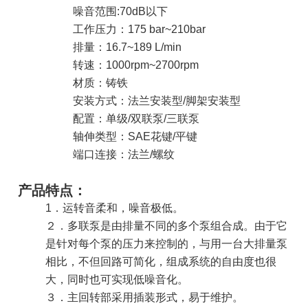
噪音范围:70dB以下
工作压力：175 bar~210bar
排量：16.7~189 L/min
转速：1000rpm~2700rpm
材质：铸铁
安装方式：
法兰安装型/脚架安装型
配置：单级/双联泵/三联泵
轴伸类型：SAE花键/平键
端口连接：法兰/螺纹
产品特点：
1．运转音柔和，噪音极低。
２．多联泵是由排量不同的多个泵组合成。由于它
是针对每个泵的压力来控制的，与用一台大排量泵
相比，不但回路可简化，组成系统的自由度也很
大，同时也可实现低噪音化。
３．主回转部采用插装形式，易于维护。