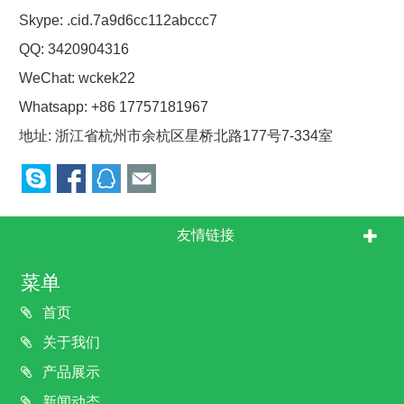
Skype:
.cid.7a9d6cc112abccc7
QQ:
3420904316
WeChat: wckek22
Whatsapp: +86 17757181967
地址: 浙江省杭州市余杭区星桥北路177号7-334室
友情链接
菜单
首页
关于我们
产品展示
新闻动态