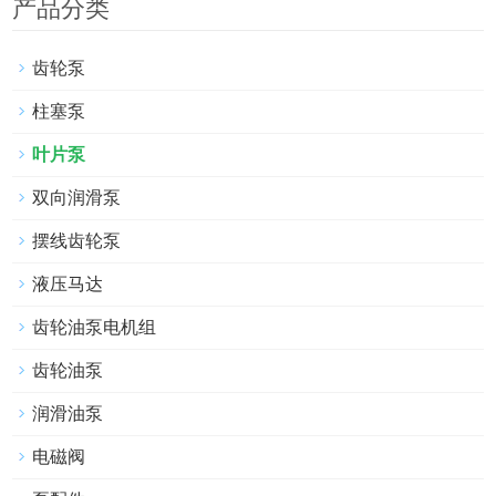
产品分类
齿轮泵
柱塞泵
叶片泵
双向润滑泵
摆线齿轮泵
液压马达
齿轮油泵电机组
齿轮油泵
润滑油泵
电磁阀