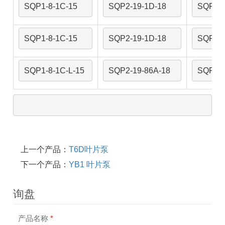
SQP1-8-1C-15
SQP2-19-1D-18
SQP3-3
SQP1-8-1C-15
SQP2-19-1D-18
SQP3-3
SQP1-8-1C-L-15
SQP2-19-86A-18
SQP3-3
上一个产品：
T6D叶片泵
下一个产品：
YB1 叶片泵
询盘
产品名称
*