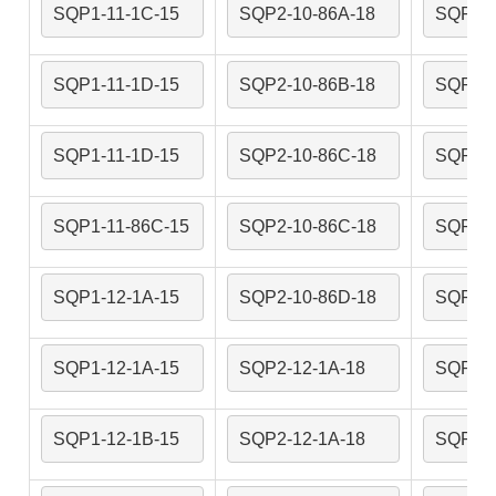
SQP1-11-1C-15
SQP2-10-86A-18
SQP3-1
SQP1-11-1D-15
SQP2-10-86B-18
SQP3-2
SQP1-11-1D-15
SQP2-10-86C-18
SQP3-2
SQP1-11-86C-15
SQP2-10-86C-18
SQP3-2
SQP1-12-1A-15
SQP2-10-86D-18
SQP3-2
SQP1-12-1A-15
SQP2-12-1A-18
SQP3-2
SQP1-12-1B-15
SQP2-12-1A-18
SQP3-2