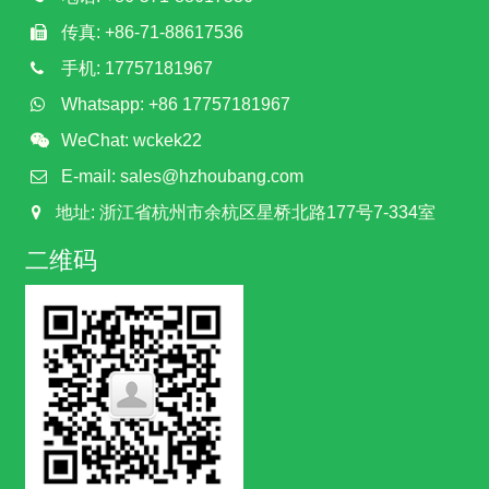
传真: +86-71-88617536
手机: 17757181967
Whatsapp: +86 17757181967
WeChat: wckek22
E-mail:
sales@hzhoubang.com
地址: 浙江省杭州市余杭区星桥北路177号7-334室
二维码