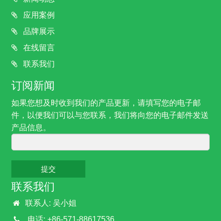
应用案例
品牌展示
在线留言
联系我们
订阅新闻
如果您想及时收到我们的产品更新，请填写您的电子邮
件，以便我们可以与您联系，我们将向您的电子邮件发送
产品信息。
提交
联系我们
联系人: 吴小姐
电话: +86-571-88617536