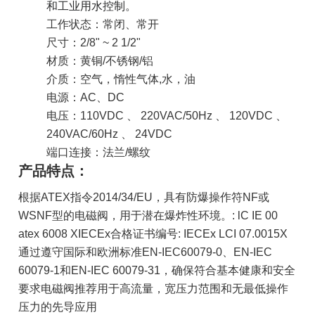
和工业用水控制。
工作状态
：常闭、常开
尺寸：2/8" ~ 2 1/2"
材质：黄铜/不锈钢/铝
介质：空气，惰性气体,水，油
电源：AC、DC
电压：110VDC 、 220VAC/50Hz 、 120VDC 、
240VAC/60Hz 、 24VDC
端口连接：法兰/螺纹
产品特点：
根据ATEX指令2014/34/EU，具有防爆操作符NF或
WSNF型的电磁阀，用于潜在爆炸性环境。: lC IE 00
atex 6008 X
IECEx合格证书编号: IECEx LCI 07.0015X
通过遵守国际和欧洲标准EN-IEC60079-0、EN-IEC
60079-1和EN-IEC 60079-31，确保符合基本健康和安全
要求
电磁阀推荐用于高流量，宽压力范围和无最低操作
压力的先导应用