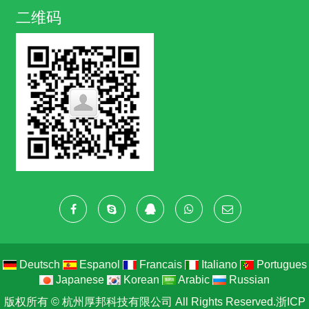
二维码
Deutsch
Espanol
Francais
Italiano
Portugues
Japanese
Korean
Arabic
Russian
版权所有 ©
杭州厚邦科技有限公司
All Rights Reserved.
浙ICP